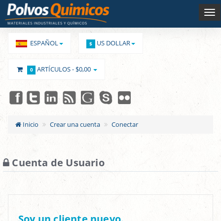
ESPAÑOL
US DOLLAR
$
ARTÍCULOS -
$0,00
0
Inicio
Crear una cuenta
Conectar
Cuenta de Usuario
Soy un cliente nuevo.